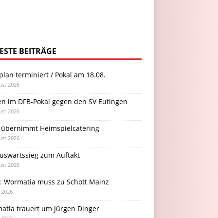
ESTE BEITRÄGE
plan terminiert / Pokal am 18.08.
ust 2026
en im DFB-Pokal gegen den SV Eutingen
ust 2026
 übernimmt Heimspielcatering
ust 2026
Auswärtssieg zum Auftakt
ust 2026
l: Wormatia muss zu Schott Mainz
i 2026
atia trauert um Jürgen Dinger