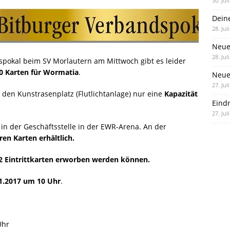
30. Jul
Dein
28. Jul
Neue
28. Jul
dspokal beim SV Morlautern am Mittwoch gibt es leider
0 Karten für Wormatia
.
Neue 
27. Jul
 den Kunstrasenplatz (Flutlichtanlage) nur eine
Kapazität
Eind
27. Jul
n in der Geschäftsstelle in der EWR-Arena. An der
ren Karten erhältlich.
 2 Eintrittkarten erworben werden können.
11.2017 um 10 Uhr
.
Uhr