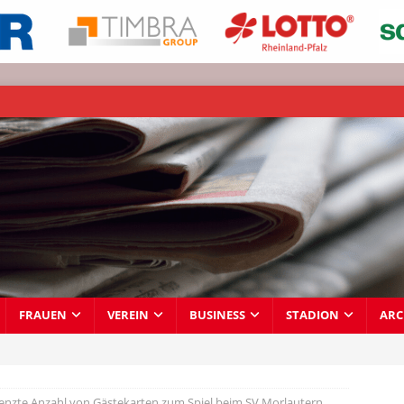
FRAUEN
VEREIN
BUSINESS
STADION
ARC
enzte Anzahl von Gästekarten zum Spiel beim SV Morlautern