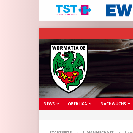
NEWS
OBERLIGA
NACHWUCHS
STARTSEITE
1. MANNSCHAFT
Begr