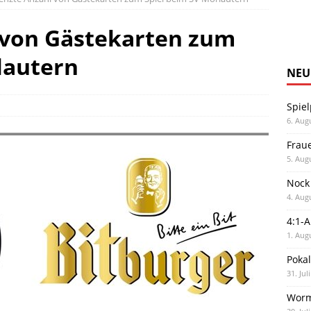
 von Gästekarten zum
lautern
NEU
Spiel
6. Aug
Frau
5. Aug
Nock
4. Aug
4:1-
1. Aug
Poka
31. Jul
Worm