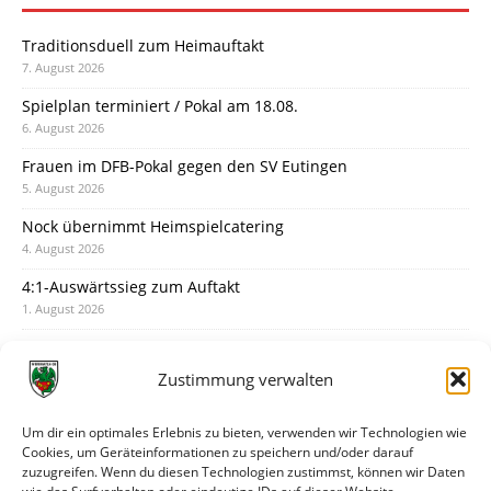
Traditionsduell zum Heimauftakt
7. August 2026
Spielplan terminiert / Pokal am 18.08.
6. August 2026
Frauen im DFB-Pokal gegen den SV Eutingen
5. August 2026
Nock übernimmt Heimspielcatering
4. August 2026
4:1-Auswärtssieg zum Auftakt
1. August 2026
Pokal: Wormatia muss zu Schott Mainz
31. Juli 2026
Zustimmung verwalten
Wormatia trauert um Jürgen Dinger
30. Juli 2026
Um dir ein optimales Erlebnis zu bieten, verwenden wir Technologien wie
Cookies, um Geräteinformationen zu speichern und/oder darauf
Deine Spielminute: 89+1
zuzugreifen. Wenn du diesen Technologien zustimmst, können wir Daten
28. Juli 2026