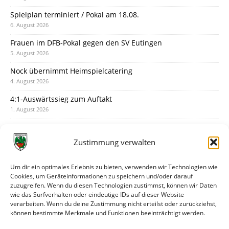
Spielplan terminiert / Pokal am 18.08.
6. August 2026
Frauen im DFB-Pokal gegen den SV Eutingen
5. August 2026
Nock übernimmt Heimspielcatering
4. August 2026
4:1-Auswärtssieg zum Auftakt
1. August 2026
Pokal: Wormatia muss zu Schott Mainz
31. Juli 2026
Zustimmung verwalten
Wormatia trauert um Jürgen Dinger
30. Juli 2026
Um dir ein optimales Erlebnis zu bieten, verwenden wir Technologien wie
Cookies, um Geräteinformationen zu speichern und/oder darauf
Deine Spielminute: 89+1
zuzugreifen. Wenn du diesen Technologien zustimmst, können wir Daten
28. Juli 2026
wie das Surfverhalten oder eindeutige IDs auf dieser Website
verarbeiten. Wenn du deine Zustimmung nicht erteilst oder zurückziehst,
Neuer Rückensponsor
können bestimmte Merkmale und Funktionen beeinträchtigt werden.
28. Juli 2026