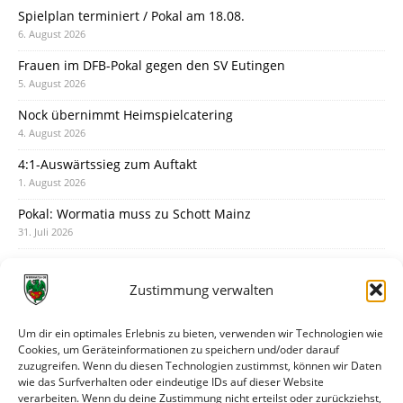
Spielplan terminiert / Pokal am 18.08.
6. August 2026
Frauen im DFB-Pokal gegen den SV Eutingen
5. August 2026
Nock übernimmt Heimspielcatering
4. August 2026
4:1-Auswärtssieg zum Auftakt
1. August 2026
Pokal: Wormatia muss zu Schott Mainz
31. Juli 2026
Wormatia trauert um Jürgen Dinger
30. Juli 2026
Zustimmung verwalten
Deine Spielminute: 89+1
28. Juli 2026
Um dir ein optimales Erlebnis zu bieten, verwenden wir Technologien wie
Cookies, um Geräteinformationen zu speichern und/oder darauf
Neuer Rückensponsor
zuzugreifen. Wenn du diesen Technologien zustimmst, können wir Daten
28. Juli 2026
wie das Surfverhalten oder eindeutige IDs auf dieser Website
verarbeiten. Wenn du deine Zustimmung nicht erteilst oder zurückziehst,