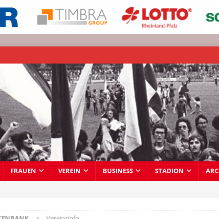
FRAUEN
VEREIN
BUSINESS
STADION
ARC
TENBANK
Vereinsinfo