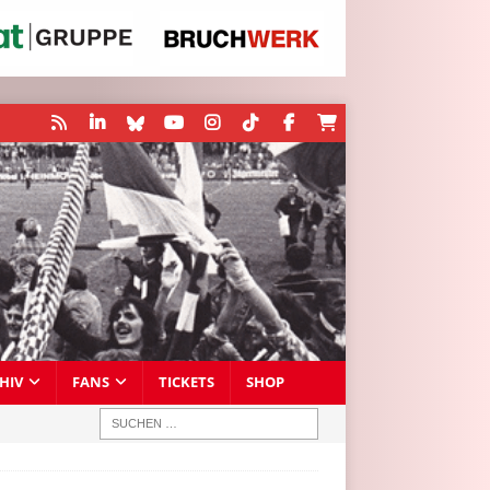
HIV
FANS
TICKETS
SHOP