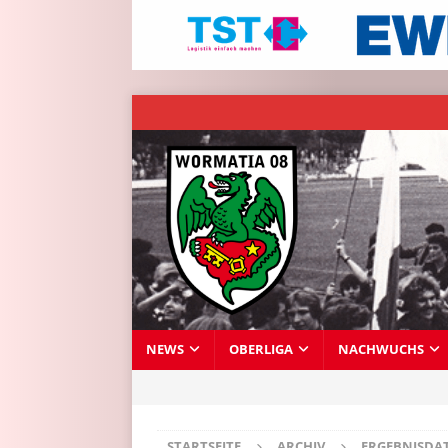
NEWS
OBERLIGA
NACHWUCHS
STARTSEITE
ARCHIV
ERGEBNISDA