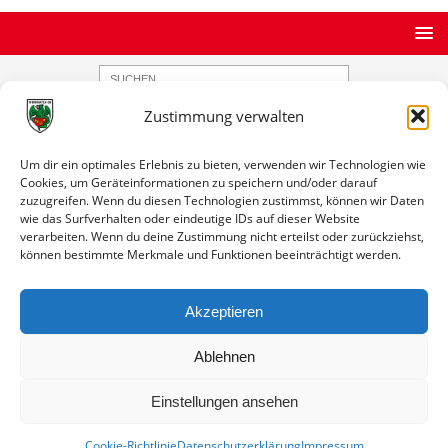
Zustimmung verwalten
STARTSEITE
ARCHIV
ERGEBNISDATENBANK
Spiele gegen einen Verein
Um dir ein optimales Erlebnis zu bieten, verwenden wir Technologien wie
Cookies, um Geräteinformationen zu speichern und/oder darauf
zuzugreifen. Wenn du diesen Technologien zustimmst, können wir Daten
Spiele gegen einen Verein
wie das Surfverhalten oder eindeutige IDs auf dieser Website
verarbeiten. Wenn du deine Zustimmung nicht erteilst oder zurückziehst,
können bestimmte Merkmale und Funktionen beeinträchtigt werden.
Akzeptieren
Wormatia Worms II (F)
Bilanz
0 Spiele / 0 Siege / 0 Remis / 0 Niederlagen / 0:0 Tore
Ablehnen
Einstellungen ansehen
Cookie-Richtlinie
Datenschutzerklärung
Impressum