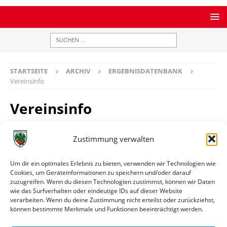
STARTSEITE
ARCHIV
ERGEBNISDATENBANK
Vereinsinfo
Vereinsinfo
Zustimmung verwalten
FK Clausen
Um dir ein optimales Erlebnis zu bieten, verwenden wir Technologien wie
Homepage
https://www.fkclausen.de
Cookies, um Geräteinformationen zu speichern und/oder darauf
zuzugreifen. Wenn du diesen Technologien zustimmst, können wir Daten
Ort
Clausen
wie das Surfverhalten oder eindeutige IDs auf dieser Website
verarbeiten. Wenn du deine Zustimmung nicht erteilst oder zurückziehst,
können bestimmte Merkmale und Funktionen beeinträchtigt werden.
Weitere Informationen