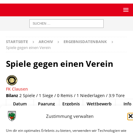
STARTSEITE
ARCHIV
ERGEBNISDATENBANK
Spiele gegen einen Verein
Spiele gegen einen Verein
FK Clausen
Bilanz
2 Spiele / 1 Siege / 0 Remis / 1 Niederlagen / 3:9 Tore
Datum
Paarung
Ergebnis
Wettbewerb
Info
08.03.1981
FK
8:1
Verbandsliga
Spielin
Zustimmung verwalten
Clausen -
Südwest
Wormatia
Um dir ein optimales Erlebnis zu bieten, verwenden wir Technologien wie