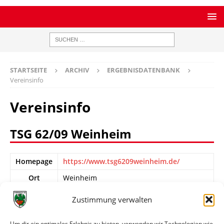
STARTSEITE
ARCHIV
ERGEBNISDATENBANK
Vereinsinfo
Vereinsinfo
TSG 62/09 Weinheim
Homepage
https://www.tsg6209weinheim.de/
Ort
Weinheim
Info
Geschichte
Zustimmung verwalten
1998 Fusion von TSG 1862 Weinheim und
der Fußballabteilung des nach Konkurs
Um dir ein optimales Erlebnis zu bieten, verwenden wir Technologien wie