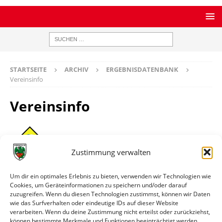
STARTSEITE
ARCHIV
ERGEBNISDATENBANK
Vereinsinfo
Vereinsinfo
Zustimmung verwalten
SC Hauenstein
Um dir ein optimales Erlebnis zu bieten, verwenden wir Technologien wie
Homepage
https://www.sc-hauenstein.de/
Cookies, um Geräteinformationen zu speichern und/oder darauf
zuzugreifen. Wenn du diesen Technologien zustimmst, können wir Daten
Ort
Hauenstein
wie das Surfverhalten oder eindeutige IDs auf dieser Website
verarbeiten. Wenn du deine Zustimmung nicht erteilst oder zurückziehst,
können bestimmte Merkmale und Funktionen beeinträchtigt werden.