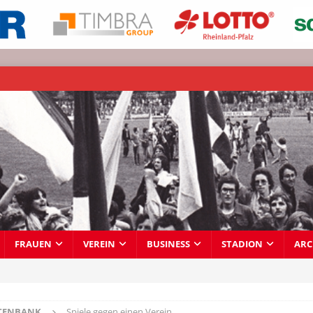
FRAUEN
VEREIN
BUSINESS
STADION
ARC
TENBANK
Spiele gegen einen Verein