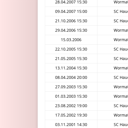
28.04.2007 15:30
Wormat
09.04.2007 15:00
SC Hau
21.10.2006 15:30
SC Hau
29.04.2006 15:30
Wormat
15.03.2006
Wormat
22.10.2005 15:30
SC Hau
21.05.2005 15:30
SC Hau
13.11.2004 15:30
Wormat
08.04.2004 20:00
SC Hau
27.09.2003 15:30
Wormat
01.03.2003 15:30
Wormat
23.08.2002 19:00
SC Hau
17.05.2002 19:30
Wormat
03.11.2001 14:30
SC Hau