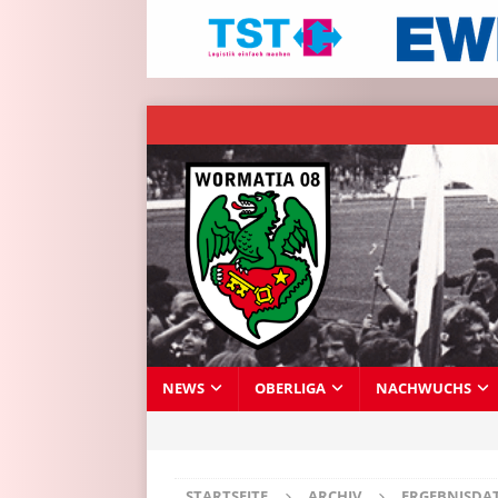
NEWS
OBERLIGA
NACHWUCHS
STARTSEITE
ARCHIV
ERGEBNISDA