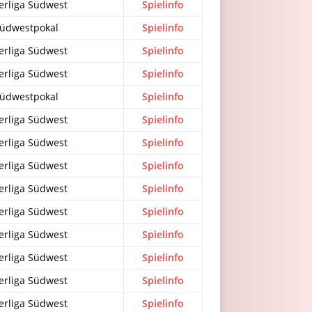
rliga Südwest
Spielinfo
üdwestpokal
Spielinfo
rliga Südwest
Spielinfo
rliga Südwest
Spielinfo
üdwestpokal
Spielinfo
rliga Südwest
Spielinfo
rliga Südwest
Spielinfo
rliga Südwest
Spielinfo
rliga Südwest
Spielinfo
rliga Südwest
Spielinfo
rliga Südwest
Spielinfo
rliga Südwest
Spielinfo
rliga Südwest
Spielinfo
rliga Südwest
Spielinfo