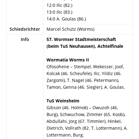
12:0 Ilic (82.)
13:0 Ilic (83.)
14:0 A. Goulas (86.)
Schiedsrichter
Marcel Schütz (Worms)
Info
57. Wormser Stadtmeisterschaft
(beim TuS Neuhausen), Achtelfinale
Wormatia Worms II
Ofosohene – Stempel, Wekesser, Joof,
Kolcak (46. Scheufele), Ilic, Yildiz (46.
Zargomi), T. Nagel (46. Petermann),
Tamon, Genna (46. Siegler), A. Goulas.
TuS Weinsheim
Gibson (46. Holmok) – Owuzoh (46.
Burg), Schwuchow, Zimmer (65. Koob),
Abdullahi, Jörg (67. Timmler), Hinkel,
Dietrich, Vollrath (82. T. Lottermann), A.
Lottermann, Burg.