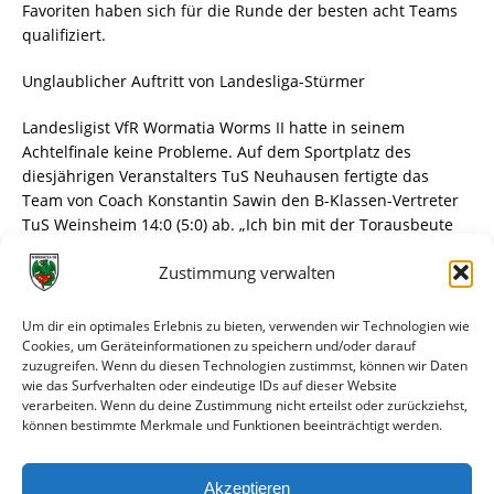
Favoriten haben sich für die Runde der besten acht Teams
qualifiziert.
Unglaublicher Auftritt von Landesliga-Stürmer
Landesligist VfR Wormatia Worms II hatte in seinem
Achtelfinale keine Probleme. Auf dem Sportplatz des
diesjährigen Veranstalters TuS Neuhausen fertigte das
Team von Coach Konstantin Sawin den B-Klassen-Vertreter
TuS Weinsheim 14:0 (5:0) ab. „Ich bin mit der Torausbeute
sehr zufrieden, allerdings hatten wir uns auf dem Feld noch
Zustimmung verwalten
andere Dinge vorgenommen, die nicht geklappt haben. Das
muss in der weiteren Vorbereitung besser werden“, sagte
Sawin nach dem Kantersieg, machte aber auch klar:
Um dir ein optimales Erlebnis zu bieten, verwenden wir Technologien wie
„Sicherlich muss man berücksichtigen, dass der halbe Kader
Cookies, um Geräteinformationen zu speichern und/oder darauf
zuzugreifen. Wenn du diesen Technologien zustimmst, können wir Daten
ja wieder verändert wurde.“ Überragend bei den Wormaten
wie das Surfverhalten oder eindeutige IDs auf dieser Website
war Lazar Ilic, der zehn der 14 Tore erzielte. Drei in
verarbeiten. Wenn du deine Zustimmung nicht erteilst oder zurückziehst,
Durchgang eins, sieben in Halbzeit zwei. Die weiteren VfR-
können bestimmte Merkmale und Funktionen beeinträchtigt werden.
Treffer gelangen Diyar Yildiz (zwei), Ali Zagomi und Argirios
Goulas.
Akzeptieren