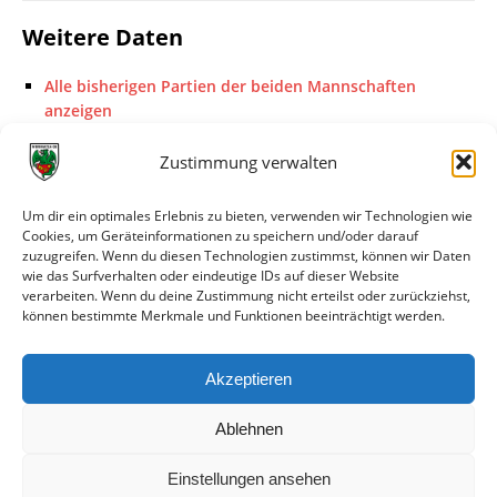
Weitere Daten
Alle bisherigen Partien der beiden Mannschaften
anzeigen
Das sagen die Medien zum Spiel
Zustimmung verwalten
Datum
Quelle
Titel
Um dir ein optimales Erlebnis zu bieten, verwenden wir Technologien wie
Cookies, um Geräteinformationen zu speichern und/oder darauf
15.10.2012
Nibelungen
Wormatias U23 tat sich
zuzugreifen. Wenn du diesen Technologien zustimmst, können wir Daten
Kurier
lange Zeit mit dem
wie das Surfverhalten oder eindeutige IDs auf dieser Website
verarbeiten. Wenn du deine Zustimmung nicht erteilst oder zurückziehst,
Toreschießen recht schwer
können bestimmte Merkmale und Funktionen beeinträchtigt werden.
15.10.2012
Wormser
3:1-Sieg der Wormatia-
Zeitung
Zweiten gegen Bodenheim
Akzeptieren
14.10.2012
wormatia.de
U23 mit Heimsieg
Ablehnen
Einstellungen ansehen