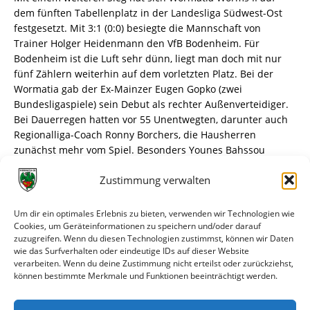
dem fünften Tabellenplatz in der Landesliga Südwest-Ost
festgesetzt. Mit 3:1 (0:0) besiegte die Mannschaft von
Trainer Holger Heidenmann den VfB Bodenheim. Für
Bodenheim ist die Luft sehr dünn, liegt man doch mit nur
fünf Zählern weiterhin auf dem vorletzten Platz. Bei der
Wormatia gab der Ex-Mainzer Eugen Gopko (zwei
Bundesligaspiele) sein Debut als rechter Außenverteidiger.
Bei Dauerregen hatten vor 55 Unentwegten, darunter auch
Regionalliga-Coach Ronny Borchers, die Hausherren
zunächst mehr vom Spiel. Besonders Younes Bahssou
tauchte öfter gefährlich vorm Tor auf. Zunächst wehrte VfB-
Zustimmung verwalten
Torhüter Yo Yamaguchi einen Kopfball von Bahssou ab (7.).
Ein weiterer Bahssou-Kopfball tänzelte zweimal auf der
Querlatte (22.). Außerdem scheiterte Henrik Weisenborn an
Um dir ein optimales Erlebnis zu bieten, verwenden wir Technologien wie
Yamaguchi (36.). Erst nach 25 Minuten kam auch etwas von
Cookies, um Geräteinformationen zu speichern und/oder darauf
zuzugreifen. Wenn du diesen Technologien zustimmst, können wir Daten
den Gästen. Ein Freistoß von Todaro aus spitzem Winkel
wie das Surfverhalten oder eindeutige IDs auf dieser Website
ging an den Außenpfosten (29.), Norman Loos prüfte
verarbeiten. Wenn du deine Zustimmung nicht erteilst oder zurückziehst,
Wormatia-Keeper Christian Adam (35.) und nochmal war es
können bestimmte Merkmale und Funktionen beeinträchtigt werden.
Loos, der aus aussichtsreicher Position verzog (38.). Torlos
ging es in die Pause.