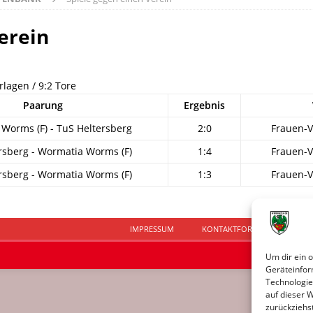
erein
rlagen / 9:2 Tore
Paarung
Ergebnis
Worms (F) - TuS Heltersberg
2:0
Frauen-V
rsberg - Wormatia Worms (F)
1:4
Frauen-V
rsberg - Wormatia Worms (F)
1:3
Frauen-V
IMPRESSUM
KONTAKTFORMULAR
D
Um dir ein 
Geräteinfor
Technologie
auf dieser 
zurückziehs