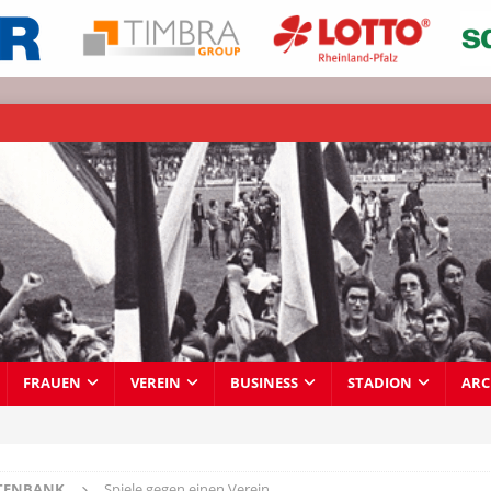
FRAUEN
VEREIN
BUSINESS
STADION
ARC
TENBANK
Spiele gegen einen Verein