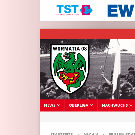
NEWS
OBERLIGA
NACHWUCHS
STARTSEITE
ARCHIV
ERGEBNISDA