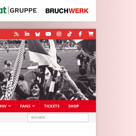
HIV
FANS
TICKETS
SHOP