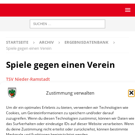
STARTSEITE
ARCHIV
ERGEBNISDATENBANK
Spiele gegen einen Verein
Spiele gegen einen Verein
TSV Nieder-Ramstadt
Bilanz
1 Spiele / 1 Siege / 0 Remis / 0 Niederlagen / 9:0 Tore
Zustimmung verwalten
Datum
Paarung
Ergebnis
Wettbewerb
Info
13.07.2019
TSV
0:9
Testspiel
Spielin
Um dir ein optimales Erlebnis zu bieten, verwenden wir Technologien wie
18:00
Nieder-
Cookies, um Geräteinformationen zu speichern und/oder darauf
Ramstadt
zuzugreifen. Wenn du diesen Technologien zustimmst, können wir Daten wie
das Surfverhalten oder eindeutige IDs auf dieser Website verarbeiten. Wenn
-
du deine Zustimmung nicht erteilst oder zurückziehst, können bestimmte
Wormatia
Merkmale und Funktionen beeinträchtigt werden.