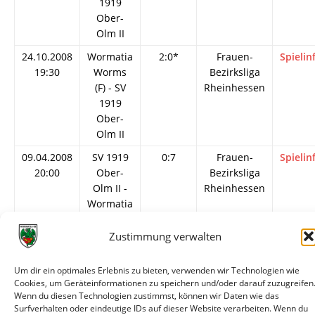
1919
Ober-
Olm II
24.10.2008
Wormatia
2:0*
Frauen-
Spielin
19:30
Worms
Bezirksliga
(F) - SV
Rheinhessen
1919
Ober-
Olm II
09.04.2008
SV 1919
0:7
Frauen-
Spielin
20:00
Ober-
Bezirksliga
Olm II -
Rheinhessen
Wormatia
Worms
(F)
Zustimmung verwalten
13.10.2007
Wormatia
17:0
Frauen-
Spielin
Um dir ein optimales Erlebnis zu bieten, verwenden wir Technologien wie
18:30
Worms
Bezirksliga
Cookies, um Geräteinformationen zu speichern und/oder darauf zuzugreifen
(F) - SV
Rheinhessen
Wenn du diesen Technologien zustimmst, können wir Daten wie das
1919
Surfverhalten oder eindeutige IDs auf dieser Website verarbeiten. Wenn du