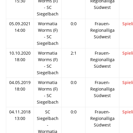
15:30
Worms (F)
Regionalliga
- SC
Südwest
Siegelbach
05.09.2021
Wormatia
0:0
Frauen-
Spiel
14:00
Worms (F)
Regionalliga
- SC
Südwest
Siegelbach
10.10.2020
Wormatia
2:1
Frauen-
Spiel
18:00
Worms (F)
Regionalliga
- SC
Südwest
Siegelbach
04.05.2019
Wormatia
0:0
Frauen-
Spiel
18:00
Worms (F)
Regionalliga
- SC
Südwest
Siegelbach
04.11.2018
SC
0:0
Frauen-
Spiel
13:00
Siegelbach
Regionalliga
-
Südwest
Wormatia