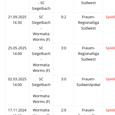
- SC
Südwest
Siegelbach
21.09.2025
SC
0:2
Frauen-
Spiel
16:30
Siegelbach
Regionalliga
-
Südwest
Wormatia
Worms (F)
25.05.2025
SC
3:0
Frauen-
Spiel
14:00
Siegelbach
Regionalliga
-
Südwest
Wormatia
Worms (F)
02.03.2025
SC
3:0
Frauen-
Spiel
14:00
Siegelbach
Südwestpokal
-
Wormatia
Worms (F)
17.11.2024
Wormatia
2:0
Frauen-
Spiel