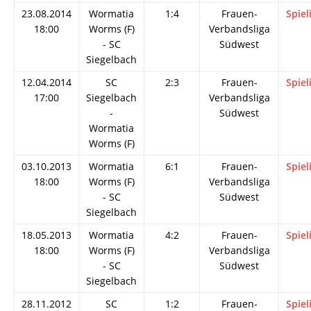
23.08.2014
Wormatia
1:4
Frauen-
Spiel
18:00
Worms (F)
Verbandsliga
- SC
Südwest
Siegelbach
12.04.2014
SC
2:3
Frauen-
Spiel
17:00
Siegelbach
Verbandsliga
-
Südwest
Wormatia
Worms (F)
03.10.2013
Wormatia
6:1
Frauen-
Spiel
18:00
Worms (F)
Verbandsliga
- SC
Südwest
Siegelbach
18.05.2013
Wormatia
4:2
Frauen-
Spiel
18:00
Worms (F)
Verbandsliga
- SC
Südwest
Siegelbach
28.11.2012
SC
1:2
Frauen-
Spiel