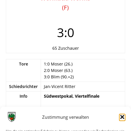
(F)
3:0
65 Zuschauer
Tore
1:0 Moser (26.)
2:0 Moser (63.)
3:0 Blim (90.+2)
Schiedsrichter
Jan-Vicent Ritter
Info
Südwestpokal, Viertelfinale
Wormatia Worms
Schultz – Wolf, Ruh, Jüllich, Härle,
Zustimmung verwalten
Schildhorn (80. Haberer),
Weidenhausen, Bari, Licht (80.