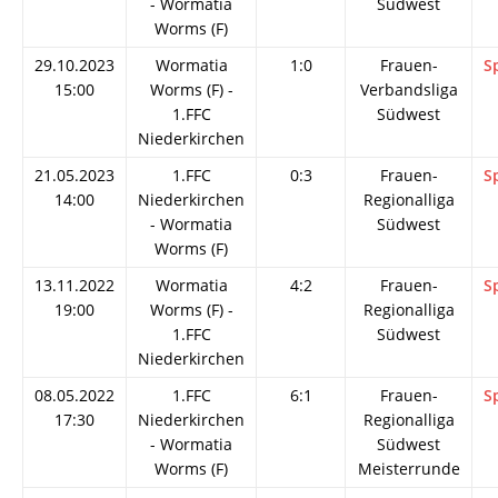
- Wormatia
Südwest
Worms (F)
29.10.2023
Wormatia
1:0
Frauen-
S
15:00
Worms (F) -
Verbandsliga
1.FFC
Südwest
Niederkirchen
21.05.2023
1.FFC
0:3
Frauen-
S
14:00
Niederkirchen
Regionalliga
- Wormatia
Südwest
Worms (F)
13.11.2022
Wormatia
4:2
Frauen-
S
19:00
Worms (F) -
Regionalliga
1.FFC
Südwest
Niederkirchen
08.05.2022
1.FFC
6:1
Frauen-
S
17:30
Niederkirchen
Regionalliga
- Wormatia
Südwest
Worms (F)
Meisterrunde