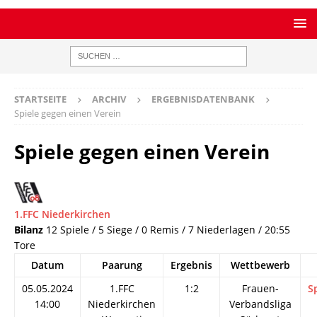
STARTSEITE
ARCHIV
ERGEBNISDATENBANK
Spiele gegen einen Verein
Spiele gegen einen Verein
1.FFC Niederkirchen
Bilanz
12 Spiele / 5 Siege / 0 Remis / 7 Niederlagen / 20:55
Tore
Datum
Paarung
Ergebnis
Wettbewerb
05.05.2024
1.FFC
1:2
Frauen-
S
14:00
Niederkirchen
Verbandsliga