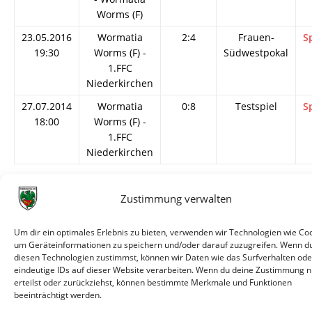
Worms (F)
23.05.2016
Wormatia
2:4
Frauen-
S
19:30
Worms (F) -
Südwestpokal
1.FFC
Niederkirchen
27.07.2014
Wormatia
0:8
Testspiel
S
18:00
Worms (F) -
1.FFC
Niederkirchen
Zustimmung verwalten
Um dir ein optimales Erlebnis zu bieten, verwenden wir Technologien wie Coo
© VfR Wormatia Worms
um Geräteinformationen zu speichern und/oder darauf zuzugreifen. Wenn d
diesen Technologien zustimmst, können wir Daten wie das Surfverhalten ode
eindeutige IDs auf dieser Website verarbeiten. Wenn du deine Zustimmung n
erteilst oder zurückziehst, können bestimmte Merkmale und Funktionen
beeinträchtigt werden.