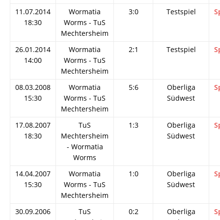
11.07.2014
Wormatia
3:0
Testspiel
S
18:30
Worms - TuS
Mechtersheim
26.01.2014
Wormatia
2:1
Testspiel
S
14:00
Worms - TuS
Mechtersheim
08.03.2008
Wormatia
5:6
Oberliga
S
15:30
Worms - TuS
Südwest
Mechtersheim
17.08.2007
TuS
1:3
Oberliga
S
18:30
Mechtersheim
Südwest
- Wormatia
Worms
14.04.2007
Wormatia
1:0
Oberliga
S
15:30
Worms - TuS
Südwest
Mechtersheim
30.09.2006
TuS
0:2
Oberliga
S