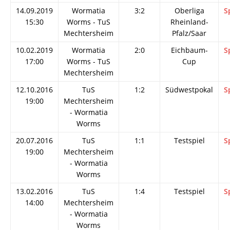
14.09.2019
Wormatia
3:2
Oberliga
S
15:30
Worms - TuS
Rheinland-
Mechtersheim
Pfalz/Saar
10.02.2019
Wormatia
2:0
Eichbaum-
S
17:00
Worms - TuS
Cup
Mechtersheim
12.10.2016
TuS
1:2
Südwestpokal
S
19:00
Mechtersheim
- Wormatia
Worms
20.07.2016
TuS
1:1
Testspiel
S
19:00
Mechtersheim
- Wormatia
Worms
13.02.2016
TuS
1:4
Testspiel
S
14:00
Mechtersheim
- Wormatia
Worms