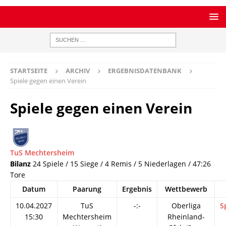
STARTSEITE
ARCHIV
ERGEBNISDATENBANK
Spiele gegen einen Verein
Spiele gegen einen Verein
TuS Mechtersheim
Bilanz
24 Spiele / 15 Siege / 4 Remis / 5 Niederlagen / 47:26
Tore
Datum
Paarung
Ergebnis
Wettbewerb
10.04.2027
TuS
-:-
Oberliga
S
15:30
Mechtersheim
Rheinland-