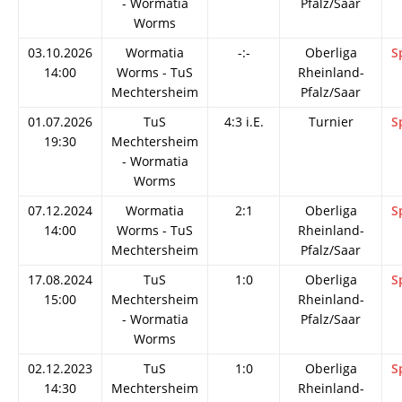
- Wormatia
Pfalz/Saar
Worms
03.10.2026
Wormatia
-:-
Oberliga
S
14:00
Worms - TuS
Rheinland-
Mechtersheim
Pfalz/Saar
01.07.2026
TuS
4:3 i.E.
Turnier
S
19:30
Mechtersheim
- Wormatia
Worms
07.12.2024
Wormatia
2:1
Oberliga
S
14:00
Worms - TuS
Rheinland-
Mechtersheim
Pfalz/Saar
17.08.2024
TuS
1:0
Oberliga
S
15:00
Mechtersheim
Rheinland-
- Wormatia
Pfalz/Saar
Worms
02.12.2023
TuS
1:0
Oberliga
S
14:30
Mechtersheim
Rheinland-