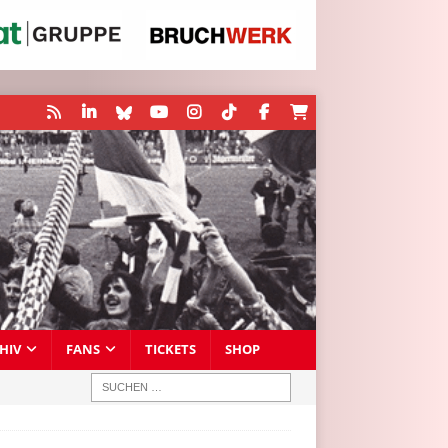
HIV
FANS
TICKETS
SHOP