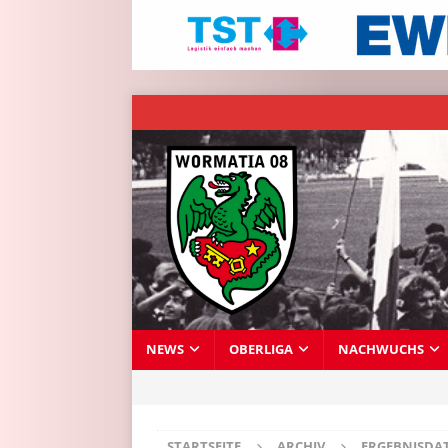
NEWS
OBERLIGA
NACHWUCHS
STARTSEITE
ARCHIV
ERGEBNISDA