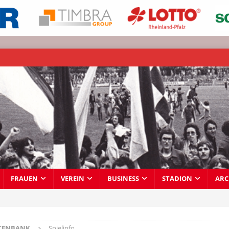
FRAUEN
VEREIN
BUSINESS
STADION
ARC
TENBANK
Spielinfo