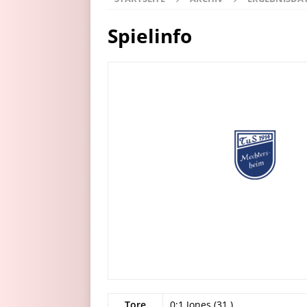
Spielinfo
Tore
0:1 Jones (31.)