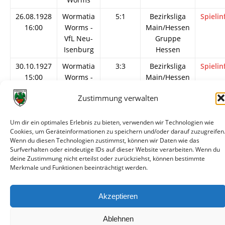
26.08.1928
Wormatia
5:1
Bezirksliga
Spielin
16:00
Worms -
Main/Hessen
VfL Neu-
Gruppe
Isenburg
Hessen
30.10.1927
Wormatia
3:3
Bezirksliga
Spielin
15:00
Worms -
Main/Hessen
VfL Neu-
Gruppe
Zustimmung verwalten
Isenburg
Hessen
21.08.1927
VfL Neu-
4:1
Bezirksliga
Spielin
Um dir ein optimales Erlebnis zu bieten, verwenden wir Technologien wie
Isenburg
Main/Hessen
Cookies, um Geräteinformationen zu speichern und/oder darauf zuzugreifen
-
Gruppe
Wenn du diesen Technologien zustimmst, können wir Daten wie das
Wormatia
Hessen
Surfverhalten oder eindeutige IDs auf dieser Website verarbeiten. Wenn du
deine Zustimmung nicht erteilst oder zurückziehst, können bestimmte
Worms
Merkmale und Funktionen beeinträchtigt werden.
Akzeptieren
Ablehnen
© VfR Wormatia Worms