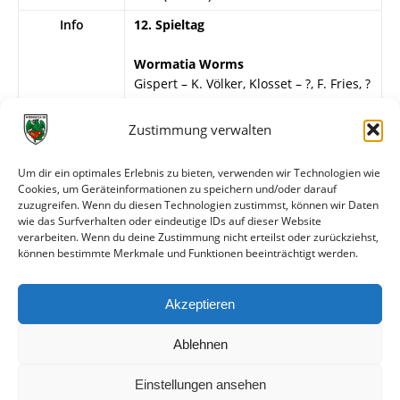
Info
12. Spieltag
Wormatia Worms
Gispert – K. Völker, Klosset – ?, F. Fries, ?
– ?, J. Gölz, Philipp, L. Müller, K. Wolf.
Zustimmung verwalten
VfL Neu-Isenburg
Rockmann*, Engelhardt*
Um dir ein optimales Erlebnis zu bieten, verwenden wir Technologien wie
*verletzt in der 2. Halbzeit raus
Cookies, um Geräteinformationen zu speichern und/oder darauf
zuzugreifen. Wenn du diesen Technologien zustimmst, können wir Daten
Wormatia damit Hessenmeister
wie das Surfverhalten oder eindeutige IDs auf dieser Website
verarbeiten. Wenn du deine Zustimmung nicht erteilst oder zurückziehst,
können bestimmte Merkmale und Funktionen beeinträchtigt werden.
Weitere Daten
Akzeptieren
Alle bisherigen Partien der beiden Mannschaften
anzeigen
Ablehnen
Einstellungen ansehen