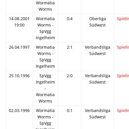
Wormatia
Worms
14.08.2001
Wormatia
0:4
Oberliga
Spieli
19:00
Worms -
Südwest
SpVgg
Ingelheim
26.04.1997
Wormatia
2:1
Verbandsliga
Spieli
Worms -
Südwest
SpVgg
Ingelheim
25.10.1996
SpVgg
2:0
Verbandsliga
Spieli
Ingelheim
Südwest
-
Wormatia
Worms
02.03.1996
Wormatia
0:1
Verbandsliga
Spieli
Worms -
Südwest
SpVgg