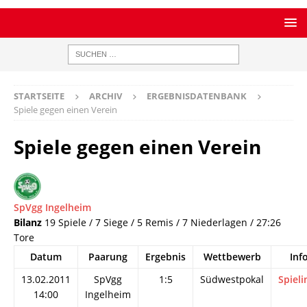
STARTSEITE
ARCHIV
ERGEBNISDATENBANK
Spiele gegen einen Verein
Spiele gegen einen Verein
SpVgg Ingelheim
Bilanz
19 Spiele / 7 Siege / 5 Remis / 7 Niederlagen / 27:26
Tore
Datum
Paarung
Ergebnis
Wettbewerb
Inf
13.02.2011
SpVgg
1:5
Südwestpokal
Spieli
14:00
Ingelheim