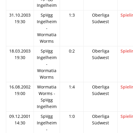
Ingelheim
31.10.2003
SpVgg
1:3
Oberliga
Spieli
19:30
Ingelheim
Südwest
-
Wormatia
Worms
18.03.2003
SpVgg
0:2
Oberliga
Spieli
19:30
Ingelheim
Südwest
-
Wormatia
Worms
16.08.2002
Wormatia
1:4
Oberliga
Spieli
19:00
Worms -
Südwest
SpVgg
Ingelheim
09.12.2001
SpVgg
1:0
Oberliga
Spieli
14:30
Ingelheim
Südwest
-