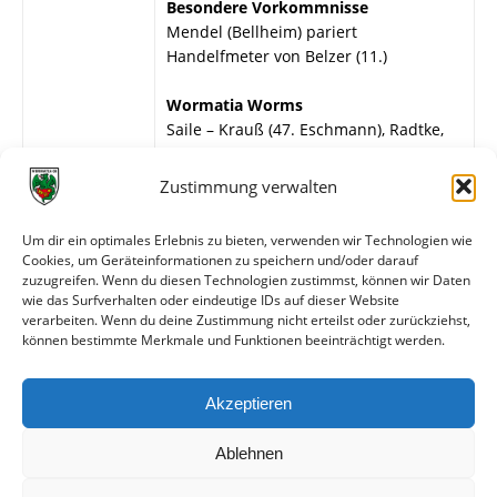
Besondere Vorkommnisse
Mendel (Bellheim) pariert
Handelfmeter von Belzer (11.)
Wormatia Worms
Saile – Krauß (47. Eschmann), Radtke,
Schmieh, Franzreb – Klag, Belzer,
Braner – Laube, Dier, Janzon.
Zustimmung verwalten
Phönix Bellheim
Um dir ein optimales Erlebnis zu bieten, verwenden wir Technologien wie
Mendel – Weck, Hoffmann, Gensheimer,
Cookies, um Geräteinformationen zu speichern und/oder darauf
Klaußner, Schuschu, Fürst, Merz,
zuzugreifen. Wenn du diesen Technologien zustimmst, können wir Daten
Kempf, Adam, Voegeli.
wie das Surfverhalten oder eindeutige IDs auf dieser Website
verarbeiten. Wenn du deine Zustimmung nicht erteilst oder zurückziehst,
können bestimmte Merkmale und Funktionen beeinträchtigt werden.
Weitere Daten
Akzeptieren
Alle bisherigen Partien der beiden Mannschaften
anzeigen
Ablehnen