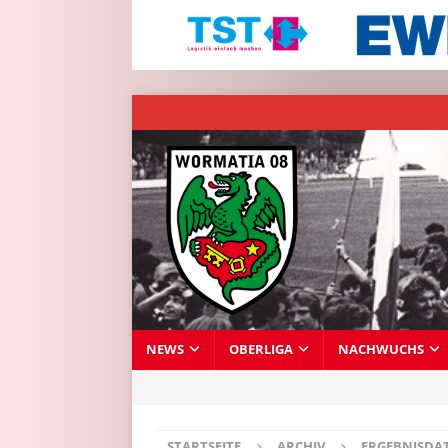
NEWS
OBERLIGA
NACHWUCHS
STARTSEITE
ARCHIV
ERGEBNISDA