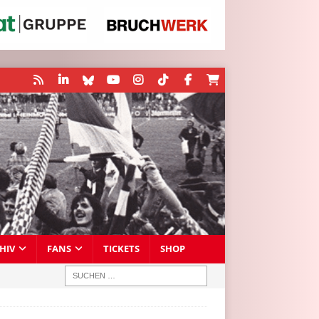
HIV
FANS
TICKETS
SHOP