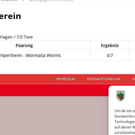
erein
rlagen / 7:0 Tore
Paarung
Ergebnis
ampertheim - Wormatia Worms
0:7
IMPRESSUM
KONTAKTFORMULAR
D
Um dir ein 
Geräteinfor
Technologie
auf dieser 
zurückziehs