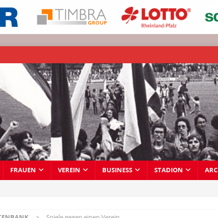
FRAUEN
VEREIN
BUSINESS
STADION
ARC
TENBANK
Spiele gegen einen Verein