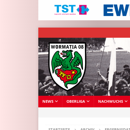
NEWS
OBERLIGA
NACHWUCHS
STARTSEITE
ARCHIV
ERGEBNISDA