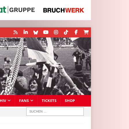
HIV
FANS
TICKETS
SHOP