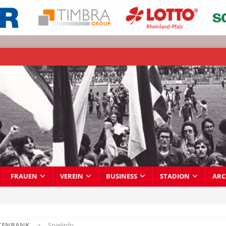
FRAUEN
VEREIN
BUSINESS
STADION
ARC
TENBANK
Spielinfo