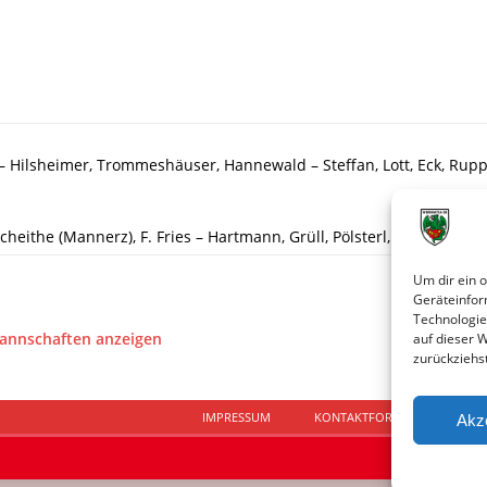
– Hilsheimer, Trommeshäuser, Hannewald – Steffan, Lott, Eck, Rup
Scheithe (Mannerz), F. Fries – Hartmann, Grüll, Pölsterl, L. Müller, D
Um dir ein 
Geräteinfor
Technologie
Mannschaften anzeigen
auf dieser 
zurückziehs
IMPRESSUM
KONTAKTFORMULAR
D
Akz