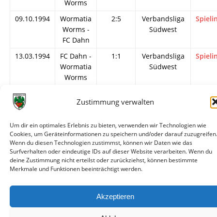
Worms
09.10.1994
Wormatia
2:5
Verbandsliga
Spieli
Worms -
Südwest
FC Dahn
13.03.1994
FC Dahn -
1:1
Verbandsliga
Spieli
Wormatia
Südwest
Worms
26.09.1993
Wormatia
1:1
Verbandsliga
Spieli
Zustimmung verwalten
Worms -
Südwest
FC Dahn
Um dir ein optimales Erlebnis zu bieten, verwenden wir Technologien wie
26.09.1964
FC Dahn -
1:3
Südwestpokal
Spieli
Cookies, um Geräteinformationen zu speichern und/oder darauf zuzugreifen
Wormatia
Wenn du diesen Technologien zustimmst, können wir Daten wie das
Surfverhalten oder eindeutige IDs auf dieser Website verarbeiten. Wenn du
Worms
deine Zustimmung nicht erteilst oder zurückziehst, können bestimmte
Merkmale und Funktionen beeinträchtigt werden.
Akzeptieren
© VfR Wormatia Worms