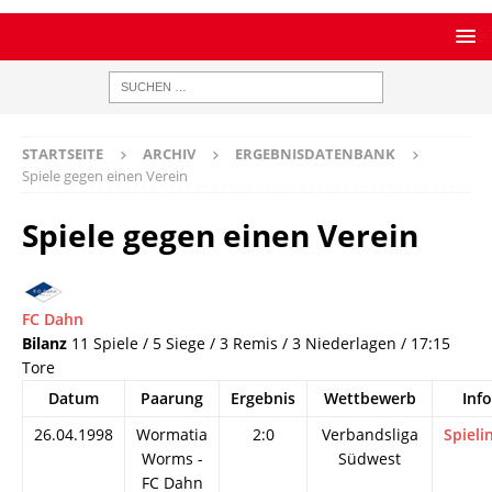
STARTSEITE
ARCHIV
ERGEBNISDATENBANK
Spiele gegen einen Verein
Spiele gegen einen Verein
FC Dahn
Bilanz
11 Spiele / 5 Siege / 3 Remis / 3 Niederlagen / 17:15
Tore
Datum
Paarung
Ergebnis
Wettbewerb
Info
26.04.1998
Wormatia
2:0
Verbandsliga
Spieli
Worms -
Südwest
FC Dahn