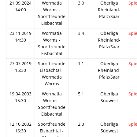
21.09.2024
Wormatia
3:0
Oberliga
Spie
14:00
Worms -
Rheinland-
Sportfreunde
Pfalz/Saar
Eisbachtal
23.11.2019
Wormatia
3:4
Oberliga
Spie
14:30
Worms -
Rheinland-
Sportfreunde
Pfalz/Saar
Eisbachtal
27.07.2019
Sportfreunde
1:1
Oberliga
Spie
15:30
Eisbachtal -
Rheinland-
Wormatia
Pfalz/Saar
Worms
19.04.2003
Wormatia
5:1
Oberliga
Spie
15:30
Worms -
Südwest
Sportfreunde
Eisbachtal
12.10.2002
Sportfreunde
2:3
Oberliga
Spie
16:30
Eisbachtal -
Südwest