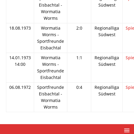
Eisbachtal -
Südwest
Wormatia
Worms
18.08.1973
Wormatia
2:0
Regionalliga
Spie
Worms -
Südwest
Sportfreunde
Eisbachtal
14.01.1973
Wormatia
1:1
Regionalliga
Spie
14:00
Worms -
Südwest
Sportfreunde
Eisbachtal
06.08.1972
Sportfreunde
0:4
Regionalliga
Spie
Eisbachtal -
Südwest
Wormatia
Worms