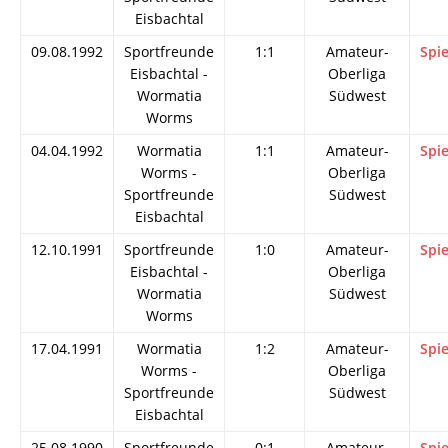
Eisbachtal
09.08.1992
Sportfreunde
1:1
Amateur-
Spie
Eisbachtal -
Oberliga
Wormatia
Südwest
Worms
04.04.1992
Wormatia
1:1
Amateur-
Spie
Worms -
Oberliga
Sportfreunde
Südwest
Eisbachtal
12.10.1991
Sportfreunde
1:0
Amateur-
Spie
Eisbachtal -
Oberliga
Wormatia
Südwest
Worms
17.04.1991
Wormatia
1:2
Amateur-
Spie
Worms -
Oberliga
Sportfreunde
Südwest
Eisbachtal
25.08.1990
Sportfreunde
0:1
Amateur-
Spie