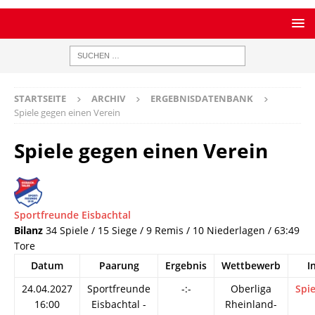
STARTSEITE
ARCHIV
ERGEBNISDATENBANK
Spiele gegen einen Verein
Spiele gegen einen Verein
Sportfreunde Eisbachtal
Bilanz
34 Spiele / 15 Siege / 9 Remis / 10 Niederlagen / 63:49
Tore
Datum
Paarung
Ergebnis
Wettbewerb
I
24.04.2027
Sportfreunde
-:-
Oberliga
Spie
16:00
Eisbachtal -
Rheinland-