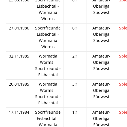
Eisbachtal -
Oberliga
Wormatia
Südwest
Worms
27.04.1986
Sportfreunde
0:1
Amateur-
Spie
Eisbachtal -
Oberliga
Wormatia
Südwest
Worms
02.11.1985
Wormatia
2:1
Amateur-
Spie
Worms -
Oberliga
Sportfreunde
Südwest
Eisbachtal
20.04.1985
Wormatia
3:1
Amateur-
Spie
Worms -
Oberliga
Sportfreunde
Südwest
Eisbachtal
17.11.1984
Sportfreunde
1:1
Amateur-
Spie
Eisbachtal -
Oberliga
Wormatia
Südwest