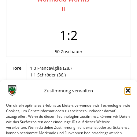
II
1:2
50 Zuschauer
Tore
1:0 Francaviglia (28.)
1:1 Schröder (36.)
1:2 Schröder (63.)
Zustimmung verwalten
Karten
Gelbe Karte: Schröder, Klotz
Info
Wormatia Worms II
Um dir ein optimales Erlebnis zu bieten, verwenden wir Technologien wie
Steiner – Beck, Feller, Eisenbarth, Augustin –
Cookies, um Geräteinformationen zu speichern und/oder darauf
Oswald, Klotz, Berg, Völkl (77. Eckhardt) – Blüm
zuzugreifen. Wenn du diesen Technologien zustimmst, können wir Daten
(65. Atacan), Schröder (85. Hamm-Kiefer)
wie das Surfverhalten oder eindeutige IDs auf dieser Website
verarbeiten. Wenn du deine Zustimmung nicht erteilst oder zurückziehst,
können bestimmte Merkmale und Funktionen beeinträchtigt werden.