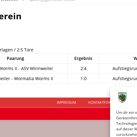
erein
rlagen / 2:5 Tore
Paarung
Ergebnis
W
orms II - ASV Winnweiler
2:4
Aufstiegsru
iler - Wormatia Worms II
1:0
Aufstiegsru
IMPRESSUM
KONTAKTFORMULAR
D
Um dir ein 
Geräteinfor
Technologie
auf dieser 
zurückziehs