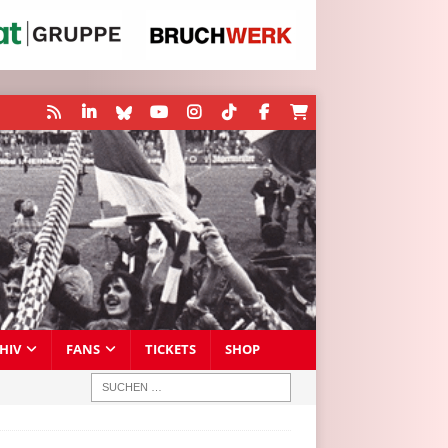
HIV
FANS
TICKETS
SHOP