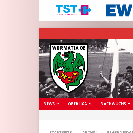
NEWS
OBERLIGA
NACHWUCHS
STARTSEITE
ARCHIV
ERGEBNISDA