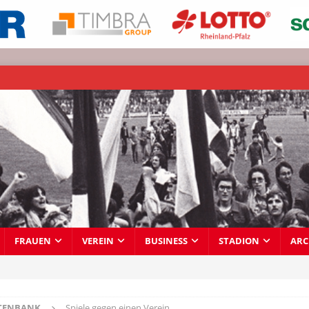
FRAUEN
VEREIN
BUSINESS
STADION
ARC
TENBANK
Spiele gegen einen Verein