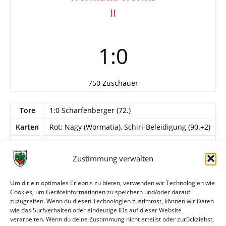
II
1:0
750 Zuschauer
Tore
1:0 Scharfenberger (72.)
Karten
Rot: Nagy (Wormatia), Schiri-Beleidigung (90.+2)
Info
Aufstiegsspiele der Vizemeister zur
Verbandsliga Südwest, Hinspiel
Zustimmung verwalten
Wormatia Worms II
Um dir ein optimales Erlebnis zu bieten, verwenden wir Technologien wie
D. Müller – Nagy, Thiel, Rose, A. Kraft –
Cookies, um Geräteinformationen zu speichern und/oder darauf
Basyouni, Dell, Bullinger, Meis (70. F. Schmidt) –
zuzugreifen. Wenn du diesen Technologien zustimmst, können wir Daten
Moh Amar, Schröher (83. Cuc).
wie das Surfverhalten oder eindeutige IDs auf dieser Website
verarbeiten. Wenn du deine Zustimmung nicht erteilst oder zurückziehst,