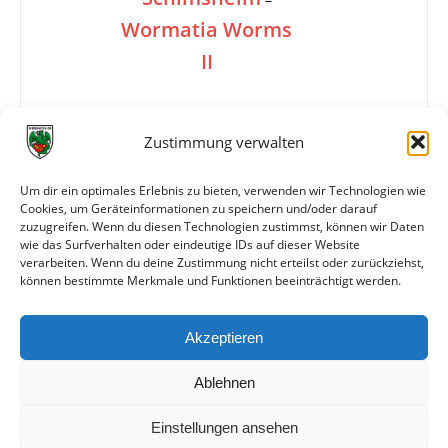
Wormatia Worms
II
2:0
Zustimmung verwalten
Um dir ein optimales Erlebnis zu bieten, verwenden wir Technologien wie
Cookies, um Geräteinformationen zu speichern und/oder darauf
Info
Entscheidungsspiele um Platz 13-15 in der A-
zuzugreifen. Wenn du diesen Technologien zustimmst, können wir Daten
Klasse
wie das Surfverhalten oder eindeutige IDs auf dieser Website
verarbeiten. Wenn du deine Zustimmung nicht erteilst oder zurückziehst,
können bestimmte Merkmale und Funktionen beeinträchtigt werden.
Weitere Daten
Akzeptieren
Alle bisherigen Partien der beiden Mannschaften
anzeigen
Ablehnen
Einstellungen ansehen