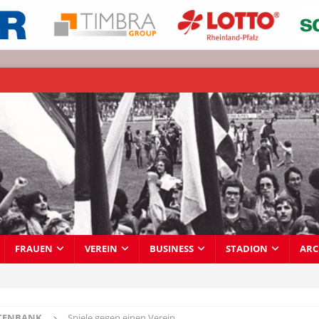
FRAUEN
VEREIN
BUSINESS
STADION
ARC
TENBANK
Spiele gegen einen Verein