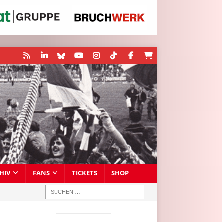
HIV
FANS
TICKETS
SHOP