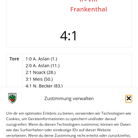
Frankenthal
4:1
Tore
1:0 A. Aslan (1.)
2:0 A. Aslan (11.)
2:1 Noack (28.)
3:1 Meis (50.)
4:1 N. Becker (83.)
Info
7. Spieltag
Zustimmung verwalten
Wormatia Worms II
Um dir ein optimales Erlebnis zu bieten, verwenden wir Technologien wie
D. Müller – Dell, Volz, Bullinger (75. Thiel), A. Kraft
Cookies, um Geräteinformationen zu speichern und/oder darauf
– N. Becker, Chehab, F. Schmidt, Meis (62. Frey) –
zuzugreifen. Wenn du diesen Technologien zustimmst, können wir Daten
Schröher (66. Bach), A. Aslan.
wie das Surfverhalten oder eindeutige IDs auf dieser Website
verarbeiten. Wenn du deine Zustimmung nicht erteilst oder zurückziehst,