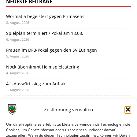
NEUESTE BEITRÄGE
Wormatia begeistert gegen Pirmasens
8. August 2026
Spielplan terminiert / Pokal am 18.08.
6. August 2026
Frauen im DFB-Pokal gegen den SV Eutingen
5. August 2026
Nock übernimmt Heimspielcatering
4. August 2026
4:1-Auswärtssieg zum Auftakt
1. August 2026
Pokal: Wormatia muss zu Schott Mainz
31. Juli 2026
Zustimmung verwalten
Wormatia trauert um Jürgen Dinger
30. Juli 2026
Um dir ein optimales Erlebnis zu bieten, verwenden wir Technologien wie
Cookies, um Geräteinformationen zu speichern und/oder darauf
Deine Spielminute: 89+1
zuzugreifen. Wenn du diesen Technologien zustimmst, können wir Daten