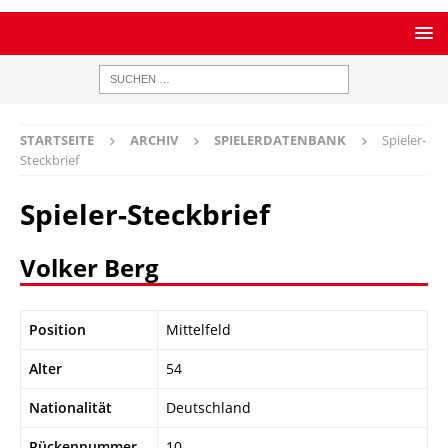
STARTSEITE
ARCHIV
SPIELERDATENBANK
Spieler-
Steckbrief
Spieler-Steckbrief
Volker Berg
Position
Mittelfeld
Alter
54
Nationalität
Deutschland
Rückennummer
10