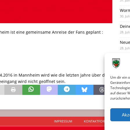
31. Jul
Worm
30. Jul
Dein
im ist eine gemeinsame Anreise der Fans geplant :
28. Jul
Neue
28. Jul
Neue 
27. Jul
04.2016 in Mannheim wird wie die letzten Jahre über den
Um dir ein 
eingang wird nicht geöffnet sein.
Geräteinfor
Technologie
auf dieser 
zurückziehs
Akz
IMPRESSUM
KONTAKTFORMULAR
D