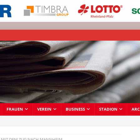
FRAUEN
VEREIN
BUSINESS
STADION
ARC
E MIT DEM ZUG NACH MANNHEIM