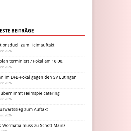
ESTE BEITRÄGE
itionsduell zum Heimauftakt
ust 2026
plan terminiert / Pokal am 18.08.
ust 2026
en im DFB-Pokal gegen den SV Eutingen
ust 2026
 übernimmt Heimspielcatering
ust 2026
Auswärtssieg zum Auftakt
ust 2026
l: Wormatia muss zu Schott Mainz