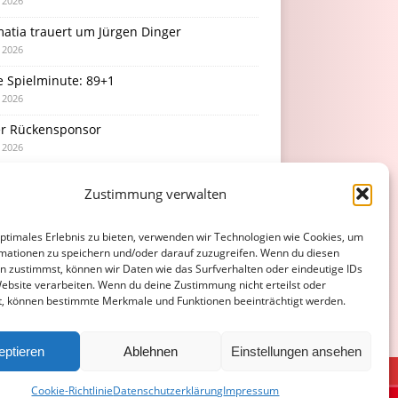
i 2026
atia trauert um Jürgen Dinger
i 2026
e Spielminute: 89+1
i 2026
r Rückensponsor
i 2026
Podcast-Folge: So tickt Björn!
Zustimmung verwalten
i 2026
optimales Erlebnis zu bieten, verwenden wir Technologien wie Cookies, um
mationen zu speichern und/oder darauf zuzugreifen. Wenn du diesen
n zustimmst, können wir Daten wie das Surfverhalten oder eindeutige IDs
Website verarbeiten. Wenn du deine Zustimmung nicht erteilst oder
t, können bestimmte Merkmale und Funktionen beeinträchtigt werden.
eptieren
Ablehnen
Einstellungen ansehen
ATENSCHUTZERKLÄRUNG
COOKIE-RICHTLINIE (EU)
Cookie-Richtlinie
Datenschutzerklärung
Impressum