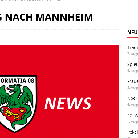
UG NACH MANNHEIM
NEU
Trad
7. Aug
Spiel
6. Aug
Frau
5. Aug
Nock
4. Aug
4:1-
1. Aug
Poka