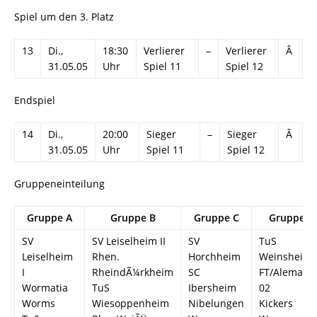
Spiel um den 3. Platz
13
Di.,
18:30
Verlierer
–
Verlierer
Â
31.05.05
Uhr
Spiel 11
Spiel 12
Endspiel
14
Di.,
20:00
Sieger
–
Sieger
Â
31.05.05
Uhr
Spiel 11
Spiel 12
Gruppeneinteilung
Gruppe A
Gruppe B
Gruppe C
Gruppe D
SV
SV Leiselheim II
SV
TuS
Leiselheim
Rhen.
Horchheim
Weinsheim
I
RheindÃ¼rkheim
SC
FT/Alemann
Wormatia
TuS
Ibersheim
02
Worms
Wiesoppenheim
Nibelungen
Kickers