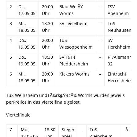
2
Di.,
20:00
Blau-WeiÃŸ
–
FSV
17.05.05
Uhr
Worms
Abenheim
3
Mi.,
18:30
SV Leiselheim
–
TuS
18.05.05
Uhr
Neuhausen
4
Do.,
20:00
TuS
–
SV
19.05.05
Uhr
Wiesoppenheim
Horchheim
5
Do.,
18:30
SV 1914
–
FT/Alemannia
19.05.05
Uhr
Pfeddersheim
02
6
Mi.,
20:00
Kickers Worms
–
Eintracht
18.05.05
Uhr
Herrnsheim
TuS Weinsheim undTÃ¼rkgÃ¼cÃ¼ Worms wurden jeweils
perFreilos in das Viertelfinale gelost.
Viertelfinale
7
Mo.,
18:30
Sieger
–
TuS
Â
23.05.05
Uhr
Spiel
Weinsheim