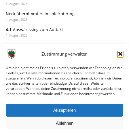
5. August 2026
Nock übernimmt Heimspielcatering
4. August 2026
4:1-Auswärtssieg zum Auftakt
1. August 2026
Pokal: Wormatia muss zu Schott Mainz
31. Juli 2026
Zustimmung verwalten
Wormatia trauert um Jürgen Dinger
30. Juli 2026
Um dir ein optimales Erlebnis zu bieten, verwenden wir Technologien wie
Cookies, um Geräteinformationen zu speichern und/oder darauf
Deine Spielminute: 89+1
zuzugreifen. Wenn du diesen Technologien zustimmst, können wir Daten
28. Juli 2026
wie das Surfverhalten oder eindeutige IDs auf dieser Website
verarbeiten. Wenn du deine Zustimmung nicht erteilst oder zurückziehst,
Neuer Rückensponsor
können bestimmte Merkmale und Funktionen beeinträchtigt werden.
28. Juli 2026
Neue Podcast-Folge: So tickt Björn!
Akzeptieren
27. Juli 2026
Ablehnen