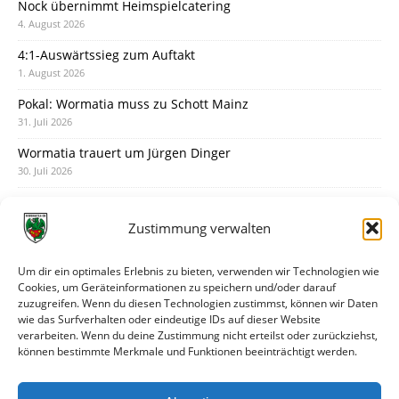
Nock übernimmt Heimspielcatering
4. August 2026
4:1-Auswärtssieg zum Auftakt
1. August 2026
Pokal: Wormatia muss zu Schott Mainz
31. Juli 2026
Wormatia trauert um Jürgen Dinger
30. Juli 2026
Deine Spielminute: 89+1
28. Juli 2026
Zustimmung verwalten
Neuer Rückensponsor
28. Juli 2026
Um dir ein optimales Erlebnis zu bieten, verwenden wir Technologien wie
Cookies, um Geräteinformationen zu speichern und/oder darauf
Neue Podcast-Folge: So tickt Björn!
zuzugreifen. Wenn du diesen Technologien zustimmst, können wir Daten
27. Juli 2026
wie das Surfverhalten oder eindeutige IDs auf dieser Website
verarbeiten. Wenn du deine Zustimmung nicht erteilst oder zurückziehst,
Eindrücke vom Stadionfest
können bestimmte Merkmale und Funktionen beeinträchtigt werden.
27. Juli 2026
Unterhaltsamer Abschlusstest mit später Niederlage