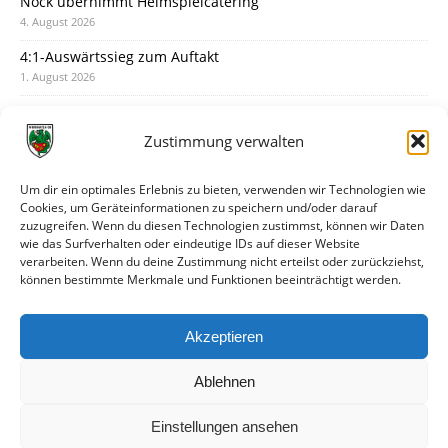
Nock übernimmt Heimspielcatering
4. August 2026
4:1-Auswärtssieg zum Auftakt
1. August 2026
Pokal: Wormatia muss zu Schott Mainz
31. Juli 2026
Zustimmung verwalten
Wormatia trauert um Jürgen Dinger
30. Juli 2026
Um dir ein optimales Erlebnis zu bieten, verwenden wir Technologien wie
Cookies, um Geräteinformationen zu speichern und/oder darauf
Deine Spielminute: 89+1
zuzugreifen. Wenn du diesen Technologien zustimmst, können wir Daten
28. Juli 2026
wie das Surfverhalten oder eindeutige IDs auf dieser Website
verarbeiten. Wenn du deine Zustimmung nicht erteilst oder zurückziehst,
Neuer Rückensponsor
können bestimmte Merkmale und Funktionen beeinträchtigt werden.
28. Juli 2026
Neue Podcast-Folge: So tickt Björn!
Akzeptieren
27. Juli 2026
Ablehnen
Einstellungen ansehen