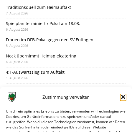
Traditionsduell zum Heimauftakt
7. August 2026
Spielplan terminiert / Pokal am 18.08.
6. August 2026
Frauen im DFB-Pokal gegen den SV Eutingen
5. August 2026
Nock übernimmt Heimspielcatering
4. August 2026
4:1-Auswärtssieg zum Auftakt
1. August 2026
Pokal: Wormatia muss zu Schott Mainz
31. Juli 2026
Zustimmung verwalten
Wormatia trauert um Jürgen Dinger
30. Juli 2026
Um dir ein optimales Erlebnis zu bieten, verwenden wir Technologien wie
Cookies, um Geräteinformationen zu speichern und/oder darauf
Deine Spielminute: 89+1
zuzugreifen. Wenn du diesen Technologien zustimmst, können wir Daten
28. Juli 2026
wie das Surfverhalten oder eindeutige IDs auf dieser Website