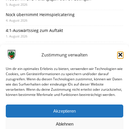
5. August 2026
Nock übernimmt Heimspielcatering
4. August 2026
4:1-Auswärtssieg zum Auftakt
1. August 2026
Pokal: Wormatia muss zu Schott Mainz
31. Juli 2026
Zustimmung verwalten
Wormatia trauert um Jürgen Dinger
30. Juli 2026
Um dir ein optimales Erlebnis zu bieten, verwenden wir Technologien wie
Cookies, um Geräteinformationen zu speichern und/oder darauf
Deine Spielminute: 89+1
zuzugreifen. Wenn du diesen Technologien zustimmst, können wir Daten
28. Juli 2026
wie das Surfverhalten oder eindeutige IDs auf dieser Website
verarbeiten. Wenn du deine Zustimmung nicht erteilst oder zurückziehst,
Neuer Rückensponsor
können bestimmte Merkmale und Funktionen beeinträchtigt werden.
28. Juli 2026
Neue Podcast-Folge: So tickt Björn!
Akzeptieren
27. Juli 2026
Ablehnen