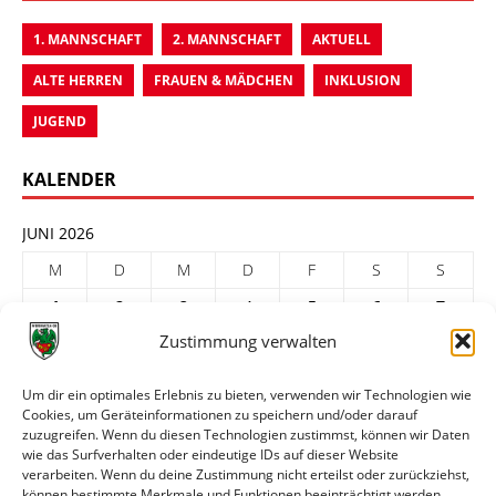
1. MANNSCHAFT
2. MANNSCHAFT
AKTUELL
ALTE HERREN
FRAUEN & MÄDCHEN
INKLUSION
JUGEND
KALENDER
JUNI 2026
M
D
M
D
F
S
S
1
2
3
4
5
6
7
Zustimmung verwalten
8
9
10
11
12
13
14
15
16
17
18
19
20
21
Um dir ein optimales Erlebnis zu bieten, verwenden wir Technologien wie
Cookies, um Geräteinformationen zu speichern und/oder darauf
22
23
24
25
26
27
28
zuzugreifen. Wenn du diesen Technologien zustimmst, können wir Daten
29
30
wie das Surfverhalten oder eindeutige IDs auf dieser Website
verarbeiten. Wenn du deine Zustimmung nicht erteilst oder zurückziehst,
« Mai
Juli »
können bestimmte Merkmale und Funktionen beeinträchtigt werden.