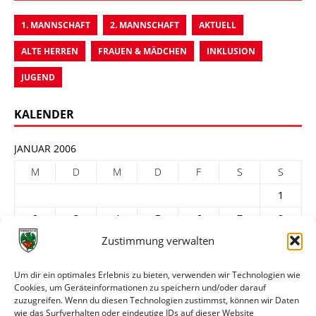
1. MANNSCHAFT
2. MANNSCHAFT
AKTUELL
ALTE HERREN
FRAUEN & MÄDCHEN
INKLUSION
JUGEND
KALENDER
JANUAR 2006
M
D
M
D
F
S
S
1
2
3
4
5
6
7
8
Zustimmung verwalten
9
10
11
12
13
14
15
16
17
18
19
20
21
22
Um dir ein optimales Erlebnis zu bieten, verwenden wir Technologien wie
Cookies, um Geräteinformationen zu speichern und/oder darauf
23
24
25
26
27
28
29
zuzugreifen. Wenn du diesen Technologien zustimmst, können wir Daten
30
31
wie das Surfverhalten oder eindeutige IDs auf dieser Website