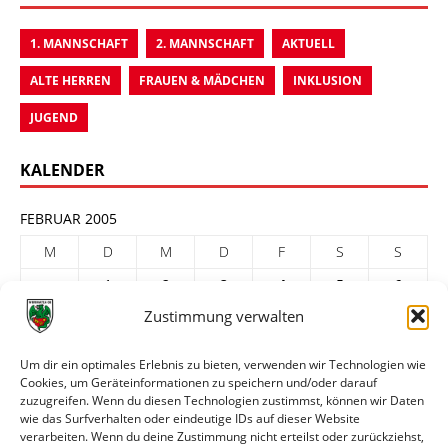
1. MANNSCHAFT
2. MANNSCHAFT
AKTUELL
ALTE HERREN
FRAUEN & MÄDCHEN
INKLUSION
JUGEND
KALENDER
FEBRUAR 2005
M
D
M
D
F
S
S
1
2
3
4
5
6
Zustimmung verwalten
7
8
9
10
11
12
13
14
15
16
17
18
19
20
Um dir ein optimales Erlebnis zu bieten, verwenden wir Technologien wie
Cookies, um Geräteinformationen zu speichern und/oder darauf
21
22
23
24
25
26
27
zuzugreifen. Wenn du diesen Technologien zustimmst, können wir Daten
28
wie das Surfverhalten oder eindeutige IDs auf dieser Website
verarbeiten. Wenn du deine Zustimmung nicht erteilst oder zurückziehst,
« Jan.
März »