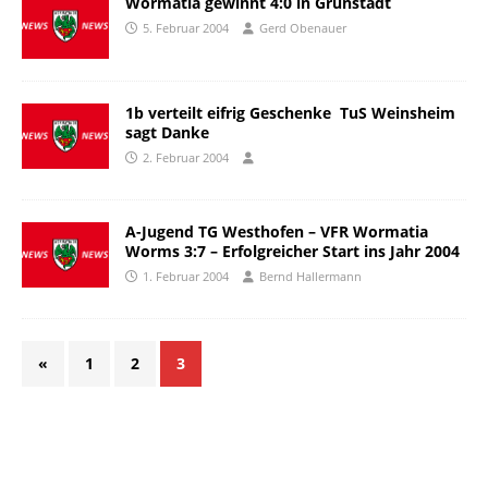
Wormatia gewinnt 4:0 in Grünstadt
5. Februar 2004
Gerd Obenauer
1b verteilt eifrig Geschenke  TuS Weinsheim
sagt Danke
2. Februar 2004
A-Jugend TG Westhofen – VFR Wormatia
Worms 3:7 – Erfolgreicher Start ins Jahr 2004
1. Februar 2004
Bernd Hallermann
«
1
2
3