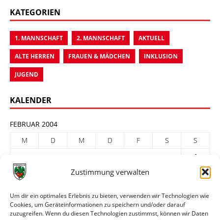
KATEGORIEN
1. MANNSCHAFT
2. MANNSCHAFT
AKTUELL
ALTE HERREN
FRAUEN & MÄDCHEN
INKLUSION
JUGEND
KALENDER
FEBRUAR 2004
M
D
M
D
F
S
S
1
Zustimmung verwalten
2
3
4
5
6
7
8
9
10
11
12
13
14
15
Um dir ein optimales Erlebnis zu bieten, verwenden wir Technologien wie
Cookies, um Geräteinformationen zu speichern und/oder darauf
16
17
18
19
20
21
22
zuzugreifen. Wenn du diesen Technologien zustimmst, können wir Daten