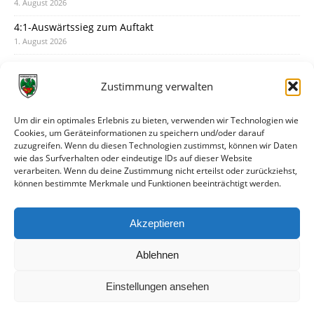
4. August 2026
4:1-Auswärtssieg zum Auftakt
1. August 2026
Pokal: Wormatia muss zu Schott Mainz
31. Juli 2026
Zustimmung verwalten
Wormatia trauert um Jürgen Dinger
30. Juli 2026
Um dir ein optimales Erlebnis zu bieten, verwenden wir Technologien wie
Cookies, um Geräteinformationen zu speichern und/oder darauf
Deine Spielminute: 89+1
zuzugreifen. Wenn du diesen Technologien zustimmst, können wir Daten
28. Juli 2026
wie das Surfverhalten oder eindeutige IDs auf dieser Website
verarbeiten. Wenn du deine Zustimmung nicht erteilst oder zurückziehst,
Neuer Rückensponsor
können bestimmte Merkmale und Funktionen beeinträchtigt werden.
28. Juli 2026
Neue Podcast-Folge: So tickt Björn!
Akzeptieren
27. Juli 2026
Ablehnen
Einstellungen ansehen